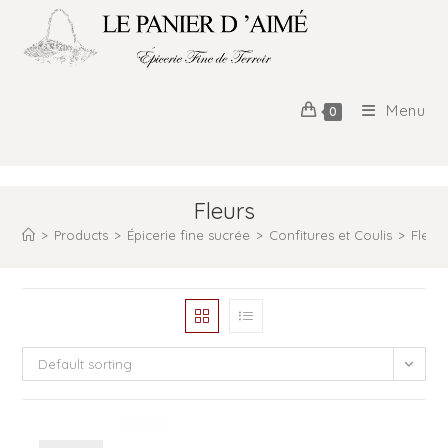
Menu
0
Fleurs
>
Products
>
Épicerie fine sucrée
>
Confitures et Coulis
>
Fleur
Default sorting