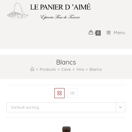
Menu
0
Blancs
>
Products
>
Cave
>
Vins
>
Blancs
Default sorting