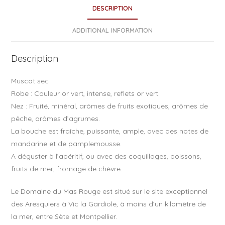
e
DESCRIPTION
b
o
ADDITIONAL INFORMATION
o
Description
k
Muscat sec
Robe : Couleur or vert, intense, reflets or vert.
Nez : Fruité, minéral, arômes de fruits exotiques, arômes de
pêche, arômes d’agrumes.
La bouche est fraîche, puissante, ample, avec des notes de
mandarine et de pamplemousse.
A déguster à l’apéritif, ou avec des coquillages, poissons,
fruits de mer, fromage de chèvre.
Le Domaine du Mas Rouge est situé sur le site exceptionnel
des Aresquiers à Vic la Gardiole, à moins d’un kilomètre de
la mer, entre Sète et Montpellier.