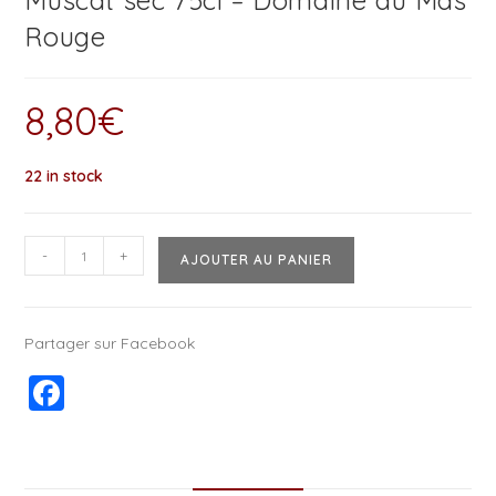
Muscat sec 75cl – Domaine du Mas
Rouge
8,80
€
22 in stock
-
+
AJOUTER AU PANIER
Partager sur Facebook
F
a
c