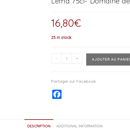
Léma 75cl- Domaine d
16,80
€
25 in stock
-
+
AJOUTER AU PANIE
Partager sur Facebook
F
a
c
e
DESCRIPTION
ADDITIONAL INFORMATION