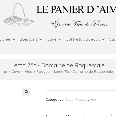
sucrée
Boissons
Cave
Coffrets cadeaux
Cad
Léma 75cl- Domaine de Roquemale
>
Cave
>
Vins
>
Rouges
>
Léma 75cl- Domaine de Roquemale
Categories:
Cave
,
Rouges
,
Vins