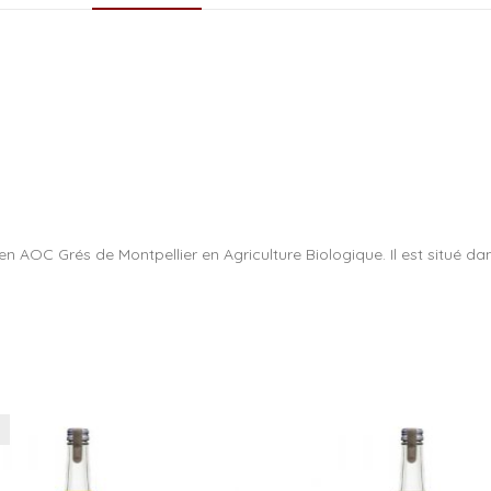
b
o
o
k
AOC Grés de Montpellier en Agriculture Biologique. Il est situé dans