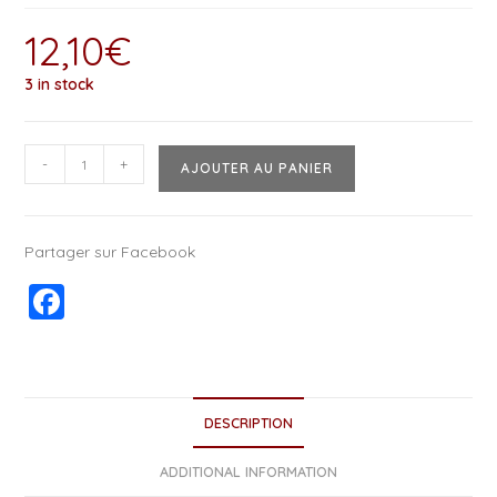
12,10
€
3 in stock
-
+
AJOUTER AU PANIER
Partager sur Facebook
F
a
c
e
DESCRIPTION
b
o
ADDITIONAL INFORMATION