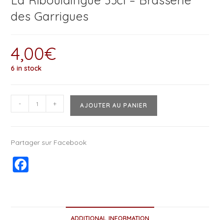
La Ribouldingue 33cl – Brasserie
des Garrigues
4,00
€
6 in stock
-
+
AJOUTER AU PANIER
Partager sur Facebook
F
a
c
e
ADDITIONAL INFORMATION