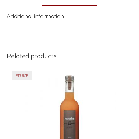
b
o
Additional information
o
k
Related products
ÉPUISÉ