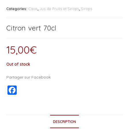
Categories:
Cave
,
Jus de Fruits et Sirops
,
Sirops
Citron vert 70cl
15,00
€
Out of stock
Partager sur Facebook
F
a
c
e
DESCRIPTION
b