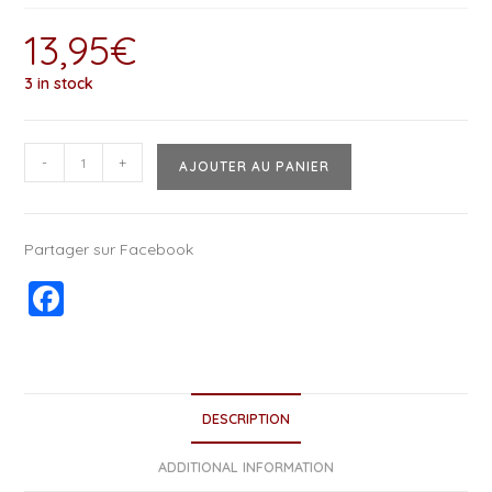
13,95
€
3 in stock
-
+
AJOUTER AU PANIER
Partager sur Facebook
F
a
c
e
DESCRIPTION
b
o
ADDITIONAL INFORMATION