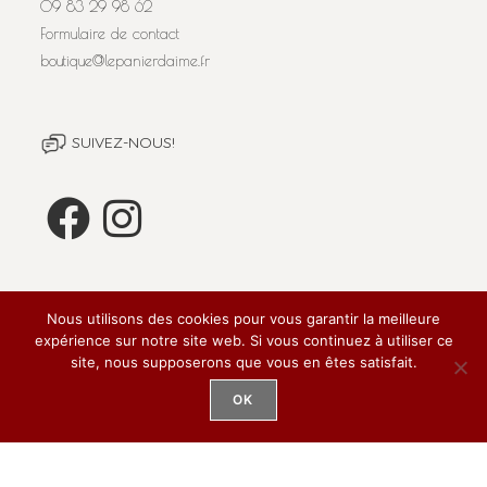
09 83 29 98 62
Formulaire de contact
boutique@lepanierdaime.fr
SUIVEZ-NOUS!
CGV
Nous utilisons des cookies pour vous garantir la meilleure
expérience sur notre site web. Si vous continuez à utiliser ce
Livraison & Frais de port
site, nous supposerons que vous en êtes satisfait.
Conditions Générales de Vente
OK
L'abus d'alcool est dangereux pour la santé. A consommer