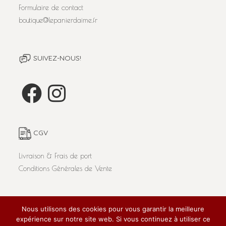
Formulaire de contact
boutique@lepanierdaime.fr
SUIVEZ-NOUS!
CGV
Livraison & Frais de port
Conditions Générales de Vente
Nous utilisons des cookies pour vous garantir la meilleure
L'abus d'alcool est dangereux pour la santé. A consommer
expérience sur notre site web. Si vous continuez à utiliser ce
avec modération.