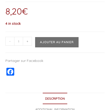
8,20
€
4 in stock
-
+
AJOUTER AU PANIER
Partager sur Facebook
F
a
c
e
DESCRIPTION
b
ADDITIONAL INFORMATION