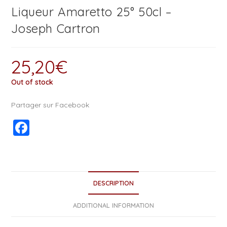
Liqueur Amaretto 25° 50cl –
Joseph Cartron
25,20
€
Out of stock
Partager sur Facebook
F
a
c
e
DESCRIPTION
b
o
ADDITIONAL INFORMATION
o