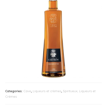
Categories:
Cave
,
Liqueurs et crèmes
,
Spiritueux, Liqueurs et
Crémes