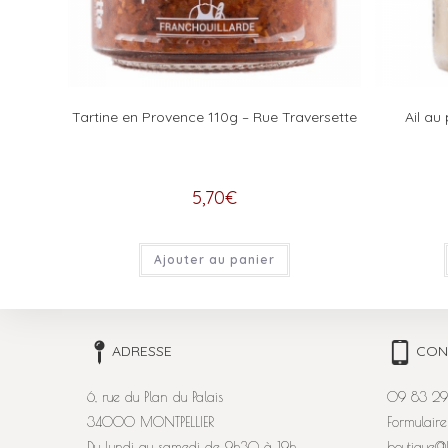
Tartine en Provence 110g – Rue Traversette
Ail au
5,70
€
Ajouter au panier
ADRESSE
CON
6, rue du Plan du Palais
09 83 29
34000 MONTPELLIER
Formulaire
Du lundi au samedi de 9h30 à 19h.
boutique@