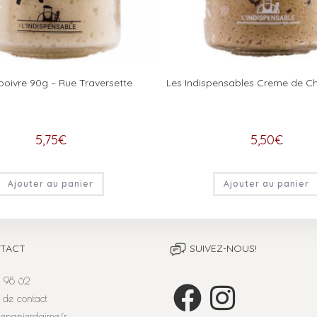
 poivre 90g – Rue Traversette
Les Indispensables Creme de 
5,75
€
5,50
€
Ajouter au panier
Ajouter au panier
TACT
SUIVEZ-NOUS!
 98 62
 de contact
lepanierdaime.fr