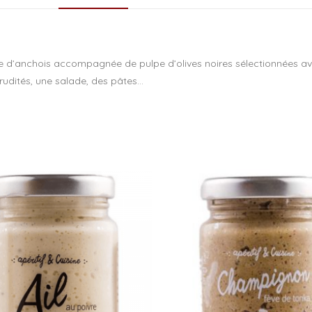
o
o
k
e d’anchois accompagnée de pulpe d’olives noires sélectionnées av
crudités, une salade, des pâtes…