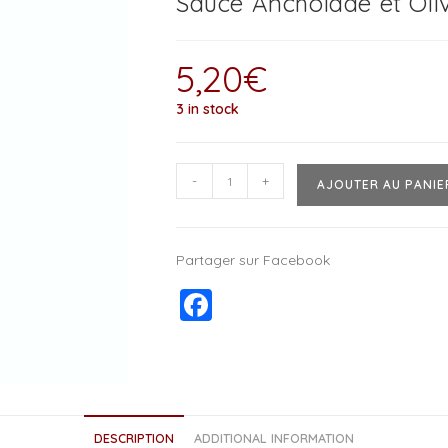
Sauce Anchoïade et Oliv
5,20
€
3 in stock
-
+
AJOUTER AU PANIE
Partager sur Facebook
F
a
c
e
b
DESCRIPTION
ADDITIONAL INFORMATION