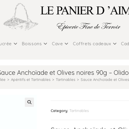
sucrée
Boissons
Cave
Coffrets cadeaux
Cad
Sauce Anchoïade et Olives noires 90g – Olido
alée
>
Apéritifs et Tartinables
>
Tartinables
>
Sauce Anchoïade et Olives
Category:
Tartinables