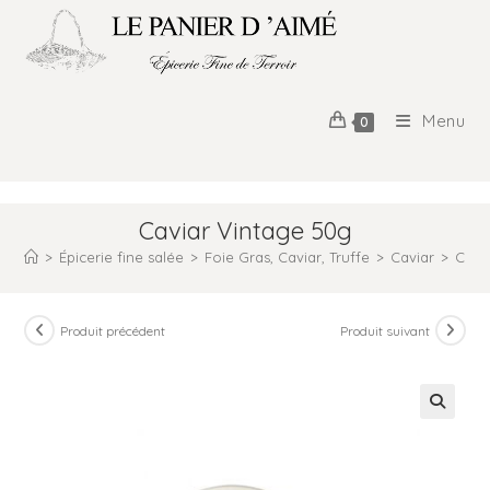
Menu
0
Caviar Vintage 50g
>
Épicerie fine salée
>
Foie Gras, Caviar, Truffe
>
Caviar
>
Cavi
Produit précédent
Produit suivant