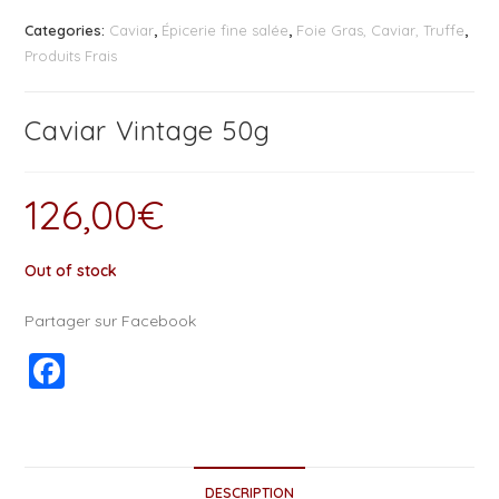
Categories:
Caviar
,
Épicerie fine salée
,
Foie Gras, Caviar, Truffe
,
Produits Frais
Caviar Vintage 50g
126,00
€
Out of stock
Partager sur Facebook
F
a
c
e
DESCRIPTION