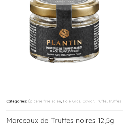
Categories:
Épicerie fine salée
,
Foie Gras, Caviar, Truffe
,
Truffes
Morceaux de Truffes noires 12,5g