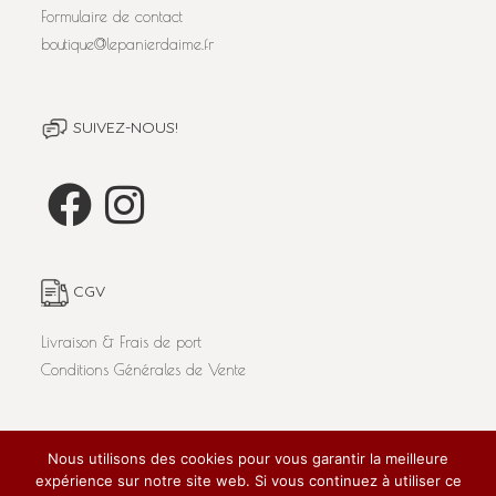
Formulaire de contact
boutique@lepanierdaime.fr
SUIVEZ-NOUS!
CGV
Livraison & Frais de port
Conditions Générales de Vente
Nous utilisons des cookies pour vous garantir la meilleure
L'abus d'alcool est dangereux pour la santé. A consommer
expérience sur notre site web. Si vous continuez à utiliser ce
avec modération.