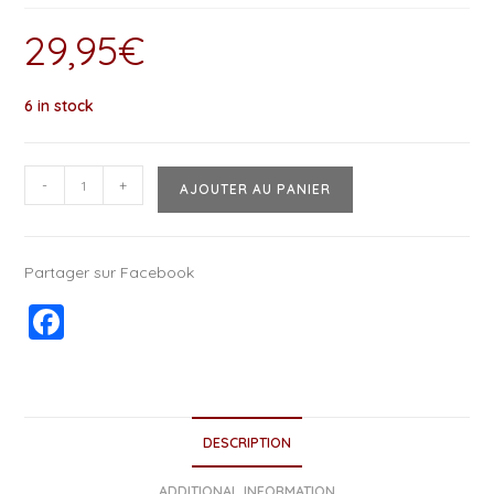
29,95
€
6 in stock
-
+
AJOUTER AU PANIER
Partager sur Facebook
F
a
c
e
DESCRIPTION
b
ADDITIONAL INFORMATION