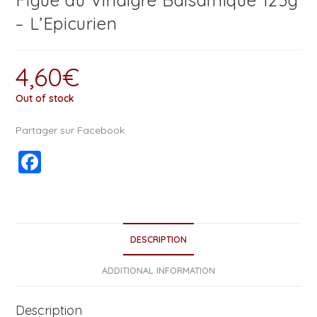
Figue au Vinaigre Balsamique 125g
– L’Epicurien
4,60
€
Out of stock
Partager sur Facebook
F
a
c
e
DESCRIPTION
b
o
ADDITIONAL INFORMATION
o
Description