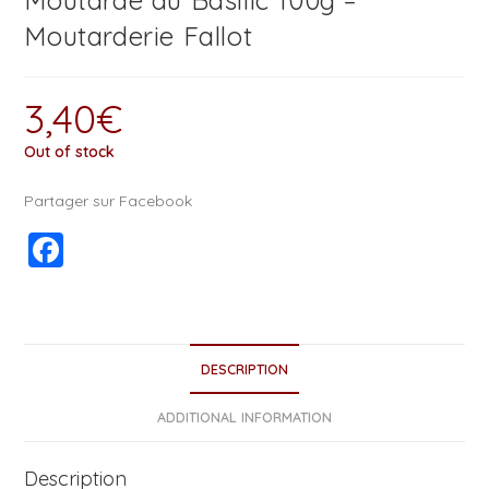
Moutarde au Basilic 100g –
Moutarderie Fallot
3,40
€
Out of stock
Partager sur Facebook
F
a
c
e
DESCRIPTION
b
o
ADDITIONAL INFORMATION
o
Description