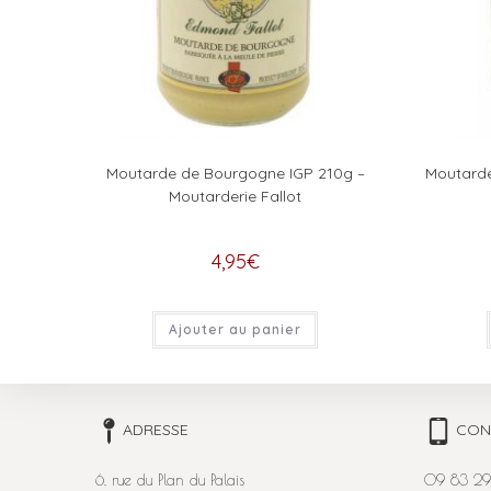
Moutarde de Bourgogne IGP 210g –
Moutarde
Moutarderie Fallot
4,95
€
Ajouter au panier
ADRESSE
CON
6, rue du Plan du Palais
09 83 29