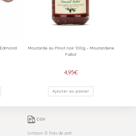
– Edmond
Moutarde au Pinot noir 100g – Moutarderie
Fallot
4,95
€
Ajouter au panier
CGV
Livraison & Frais de port