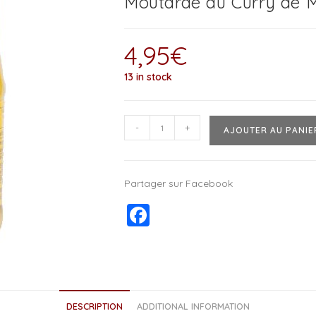
Moutarde au Curry de M
4,95
€
13 in stock
-
+
AJOUTER AU PANIE
Partager sur Facebook
F
a
c
e
b
DESCRIPTION
ADDITIONAL INFORMATION