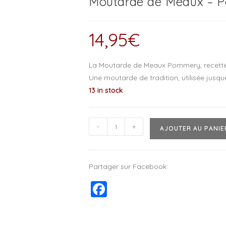
Moutarde de Meaux – 
14,95
€
La Moutarde de Meaux Pommery, recette a
Une moutarde de tradition, utilisée jusque
13 in stock
-
+
AJOUTER AU PANIE
Partager sur Facebook
F
a
c