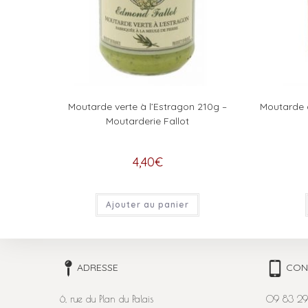
Moutarde verte à l’Estragon 210g –
Moutarde a
Moutarderie Fallot
4,40
€
Ajouter au panier
ADRESSE
CON
6, rue du Plan du Palais
09 83 29