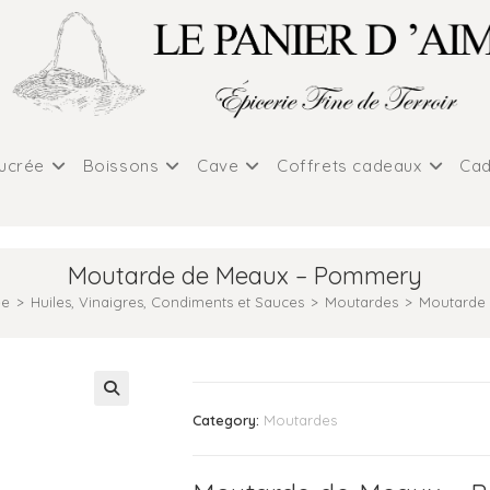
sucrée
Boissons
Cave
Coffrets cadeaux
Cad
Moutarde de Meaux – Pommery
ée
>
Huiles, Vinaigres, Condiments et Sauces
>
Moutardes
>
Moutarde
Category:
Moutardes