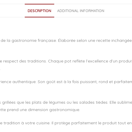
e
DESCRIPTION
ADDITIONAL INFORMATION
b
o
o
la gastronomie française. Élaborée selon une recette inchangée depu
k
espect des traditions. Chaque pot reflète l’excellence d’un produit r
.
rience authentique. Son goût est à la fois puissant, rond et parfaitem
 grillées que les plats de légumes ou les salades tièdes. Elle subli
cette prend une dimension gastronomique.
e tradition à votre cuisine. Il protège parfaitement le produit tout 