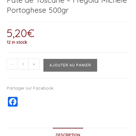
Pâte de Toscane – Fregola Michele
Portoghese 500gr
5,20
€
12 in stock
-
+
AJOUTER AU PANIER
Partager sur Facebook
F
a
c
e
DESCRIPTION