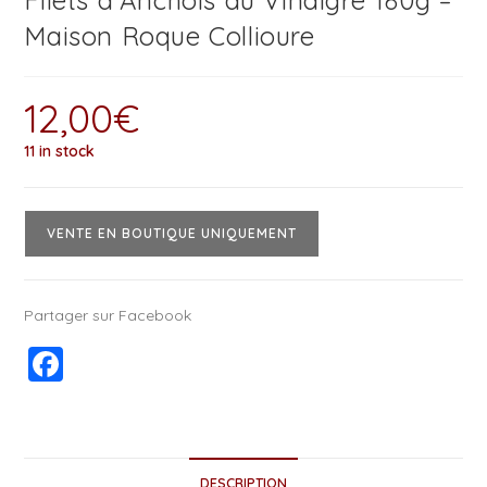
Filets d’Anchois au Vinaigre 180g –
Maison Roque Collioure
12,00
€
11 in stock
VENTE EN BOUTIQUE UNIQUEMENT
Partager sur Facebook
F
a
c
e
DESCRIPTION