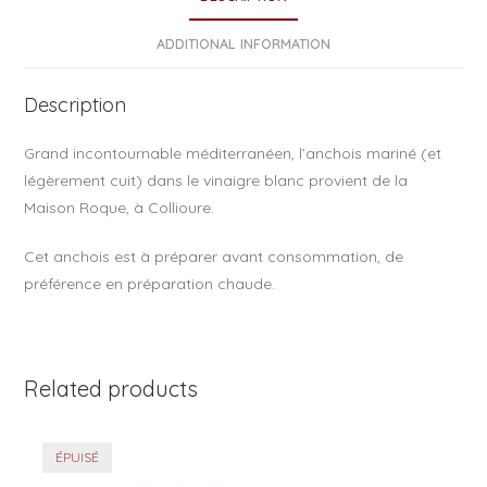
b
o
ADDITIONAL INFORMATION
o
Description
k
Grand incontournable méditerranéen, l’anchois mariné (et
légèrement cuit) dans le vinaigre blanc provient de la
Maison Roque, à Collioure.
Cet anchois est à préparer avant consommation, de
préférence en préparation chaude.
Related products
ÉPUISÉ