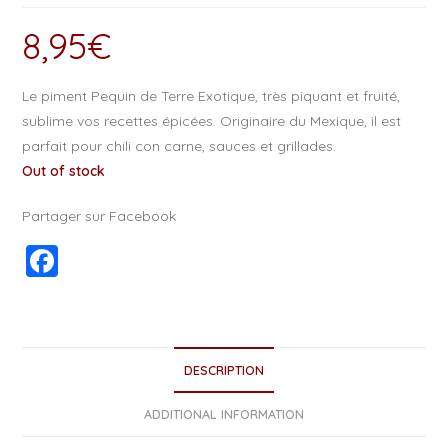
8,95
€
Le piment Pequin de Terre Exotique, très piquant et fruité,
sublime vos recettes épicées. Originaire du Mexique, il est
parfait pour chili con carne, sauces et grillades.
Out of stock
Partager sur Facebook
F
a
c
e
DESCRIPTION
b
o
ADDITIONAL INFORMATION