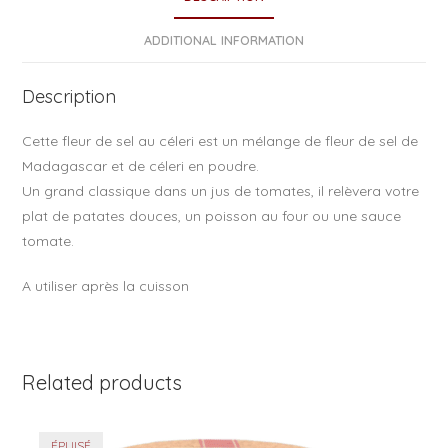
b
o
ADDITIONAL INFORMATION
o
Description
k
Cette fleur de sel au céleri est un mélange de fleur de sel de
Madagascar et de céleri en poudre.
Un grand classique dans un jus de tomates, il relèvera votre
plat de patates douces, un poisson au four ou une sauce
tomate.
A utiliser après la cuisson
Related products
ÉPUISÉ