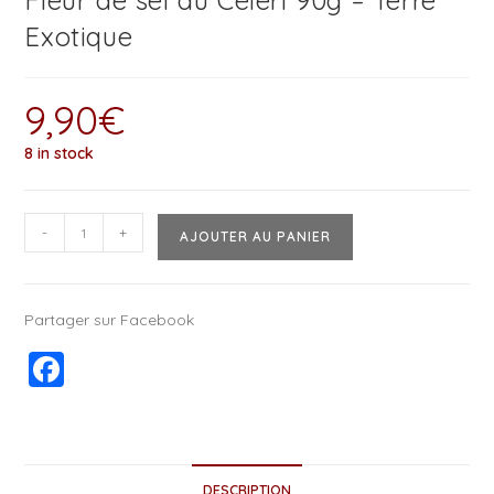
Fleur de sel au Céleri 90g – Terre
Exotique
9,90
€
8 in stock
-
+
AJOUTER AU PANIER
Partager sur Facebook
F
a
c
e
DESCRIPTION