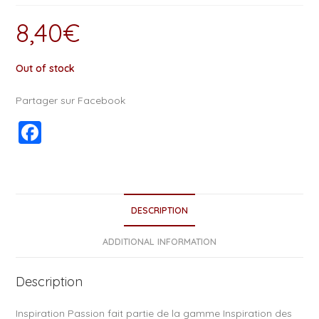
8,40
€
Out of stock
Partager sur Facebook
F
a
c
e
DESCRIPTION
b
o
ADDITIONAL INFORMATION
o
Description
k
Inspiration Passion fait partie de la gamme Inspiration des