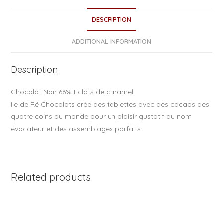
e
DESCRIPTION
b
o
ADDITIONAL INFORMATION
o
Description
k
Chocolat Noir 66% Eclats de caramel
Ile de Ré Chocolats crée des tablettes avec des cacaos des
quatre coins du monde pour un plaisir gustatif au nom
évocateur et des assemblages parfaits.
Related products