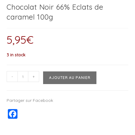
Chocolat Noir 66% Eclats de
caramel 100g
5,95
€
3 in stock
-
+
AJOUTER AU PANIER
Partager sur Facebook
F
a
c