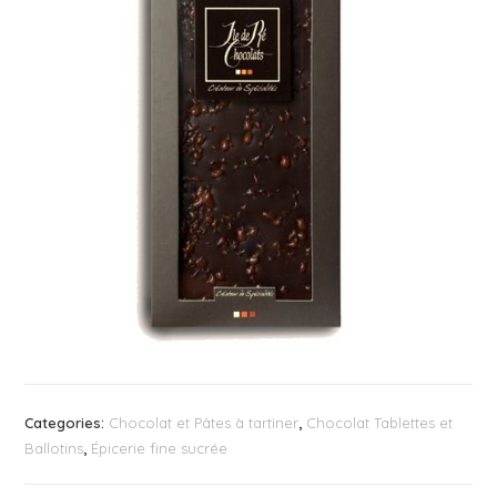
Categories:
Chocolat et Pâtes à tartiner
,
Chocolat Tablettes et
Ballotins
,
Épicerie fine sucrée