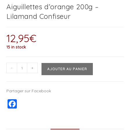
Aiguillettes d’orange 200g –
Lilamand Confiseur
12,95
€
15 in stock
-
+
AJOUTER AU PANIER
Partager sur Facebook
F
a
c