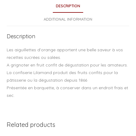
e
DESCRIPTION
b
o
ADDITIONAL INFORMATION
o
Description
k
Les aiguillettes d’orange apportent une belle saveur à vos
recettes sucrées ou salées.
A grignoter en fruit confit de dégustation pour les amateurs.
La confiserie Lilamand produit des fruits confits pour la
pâtisserie ou la dégustation depuis 1866
Présentée en barquette, à conserver dans un endroit frais et
sec.
Related products