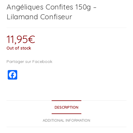
Angéliques Confites 150g –
Lilamand Confiseur
11,95
€
Out of stock
Partager sur Facebook
F
a
c
e
DESCRIPTION
b
o
ADDITIONAL INFORMATION
o