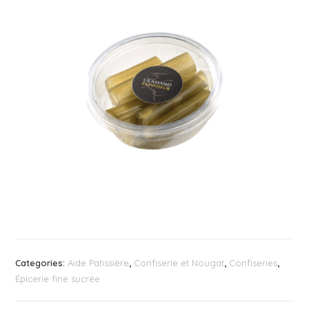
Categories:
Aide Patissière
,
Confiserie et Nougat
,
Confiseries
,
Épicerie fine sucrée