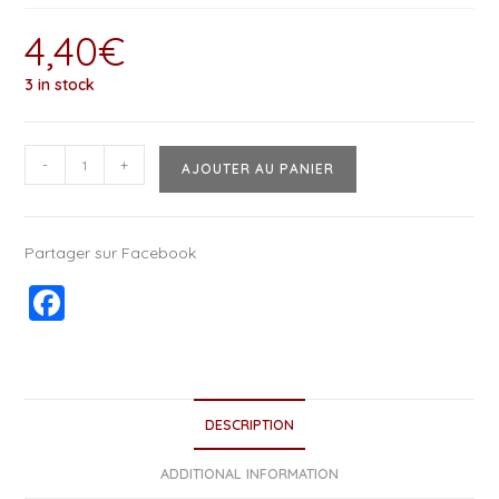
4,40
€
3 in stock
-
+
AJOUTER AU PANIER
Partager sur Facebook
F
a
c
e
DESCRIPTION
b
o
ADDITIONAL INFORMATION