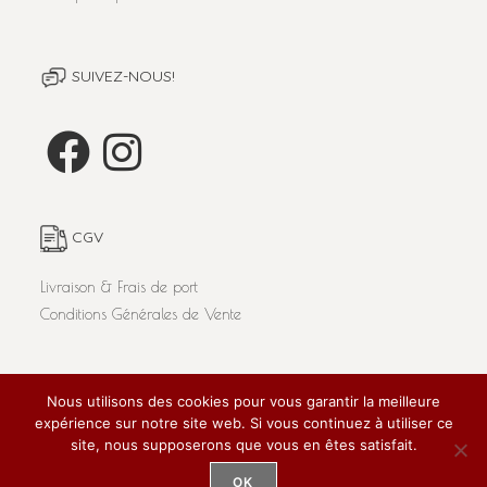
SUIVEZ-NOUS!
CGV
Livraison & Frais de port
Conditions Générales de Vente
Nous utilisons des cookies pour vous garantir la meilleure
L'abus d'alcool est dangereux pour la santé. A consommer
expérience sur notre site web. Si vous continuez à utiliser ce
avec modération.
Tous droits réservés 'Le Panier d'Aimé' 2020 / Réalisé par
site, nous supposerons que vous en êtes satisfait.
SUPER!
pour Pro-Sima /
Mentions Légales
OK