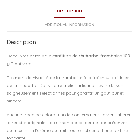
e
DESCRIPTION
b
o
ADDITIONAL INFORMATION
o
Description
k
Découvrez cette belle
confiture de rhubarbe-framboise 100
g
Plantivore.
Elle marie la vivacité de la framboise à la fraîcheur acidulée
de la rhubarbe. Dans notre atelier artisanal, les fruits sont
soigneusement sélectionnés pour garantir un goût pur et
sincère.
Aucune trace de colorant ni de conservateur ne vient altérer
la recette originale. La cuisson douce permet de préserver
au maximum l’arôme du fruit, tout en obtenant une texture
fondante.