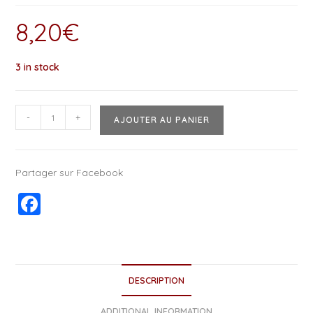
8,20
€
3 in stock
-
+
AJOUTER AU PANIER
Partager sur Facebook
F
a
c
e
DESCRIPTION
b
ADDITIONAL INFORMATION