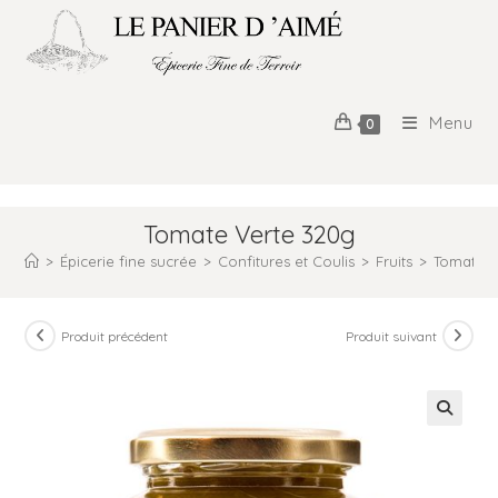
Menu
0
Tomate Verte 320g
>
Épicerie fine sucrée
>
Confitures et Coulis
>
Fruits
>
Tomate V
Produit précédent
Produit suivant