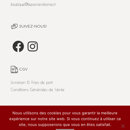
boutique@lepanierdaime.fr
SUIVEZ-NOUS!
CGV
Livraison & Frais de port
Conditions Générales de Vente
Nous utilisons des cookies pour vous garantir la meilleure
L'abus d'alcool est dangereux pour la santé. A consommer
expérience sur notre site web. Si vous continuez à utiliser ce
avec modération.
Tous droits réservés 'Le Panier d'Aimé' 2020 / Réalisé par
site, nous supposerons que vous en êtes satisfait.
SUPER!
pour Pro-Sima /
Mentions Légales