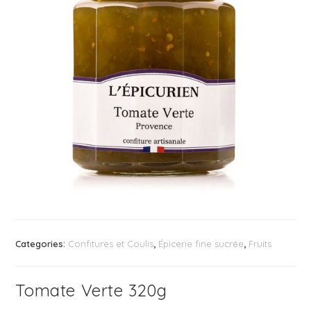
Categories:
Confitures et Coulis
,
Épicerie fine sucrée
,
Fruits
Tomate Verte 320g