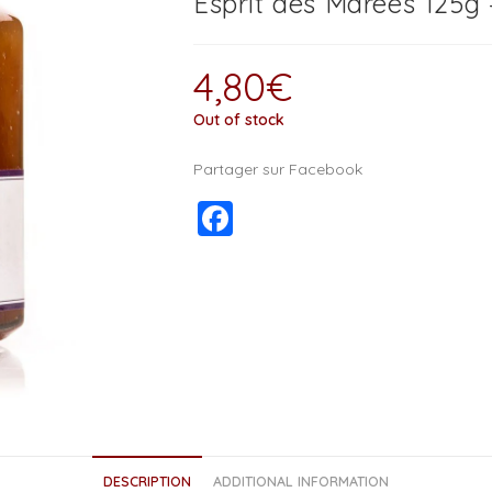
Esprit des Marées 125g 
4,80
€
Out of stock
Partager sur Facebook
F
a
c
e
b
o
o
k
DESCRIPTION
ADDITIONAL INFORMATION