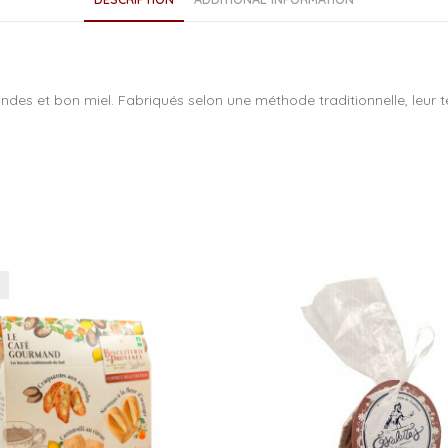
b
o
o
es et bon miel. Fabriqués selon une méthode traditionnelle, leur tex
k