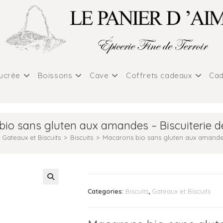
sucrée
Boissons
Cave
Coffrets cadeaux
Cad
io sans gluten aux amandes – Biscuiterie 
Gateaux et Biscuits
>
Biscuits
>
Macarons bio sans gluten aux amandes
Categories:
Biscuits
,
Gateaux et Biscuits