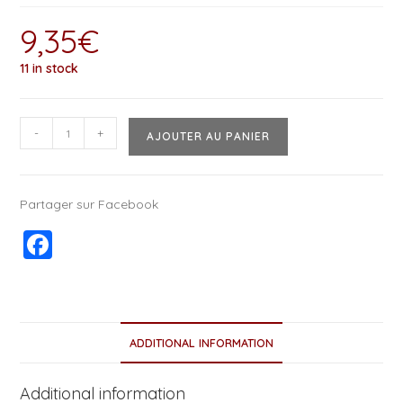
9,35
€
11 in stock
-
+
AJOUTER AU PANIER
Partager sur Facebook
F
a
c
e
ADDITIONAL INFORMATION
b
o
Additional information