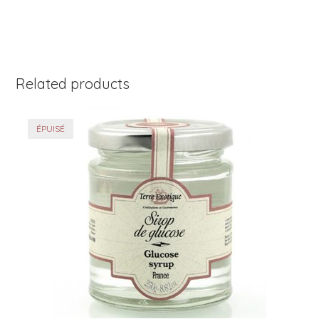
o
k
Related products
ÉPUISÉ