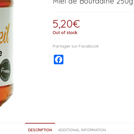
Miel de Bourdaine 250g 
5,20
€
Out of stock
Partager sur Facebook
F
a
c
e
b
o
o
k
DESCRIPTION
ADDITIONAL INFORMATION