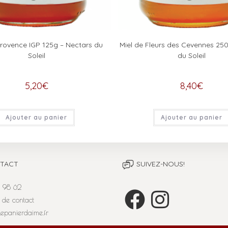
Provence IGP 125g – Nectars du
Miel de Fleurs des Cevennes 25
Soleil
du Soleil
5,20
€
8,40
€
Ajouter au panier
Ajouter au panier
TACT
SUIVEZ-NOUS!
 98 62
 de contact
lepanierdaime.fr