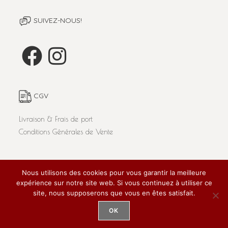
SUIVEZ-NOUS!
CGV
Livraison & Frais de port
Conditions Générales de Vente
Nous utilisons des cookies pour vous garantir la meilleure
L'abus d'alcool est dangereux pour la santé. A consommer
expérience sur notre site web. Si vous continuez à utiliser ce
avec modération.
Tous droits réservés 'Le Panier d'Aimé' 2020 / Réalisé par
site, nous supposerons que vous en êtes satisfait.
SUPER!
pour Pro-Sima /
Mentions Légales
OK