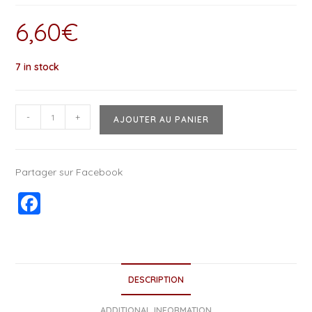
6,60
€
7 in stock
-
+
AJOUTER AU PANIER
Partager sur Facebook
F
a
c
e
DESCRIPTION
b
ADDITIONAL INFORMATION