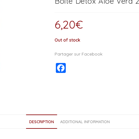
Boite Detox Aloe Vera 
6,20
€
Out of stock
Partager sur Facebook
F
a
c
e
b
o
DESCRIPTION
ADDITIONAL INFORMATION
o
k