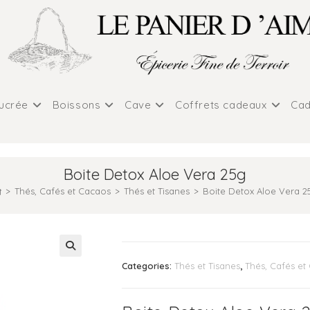
sucrée
Boissons
Cave
Coffrets cadeaux
Cad
Boite Detox Aloe Vera 25g
>
Thés, Cafés et Cacaos
>
Thés et Tisanes
>
Boite Detox Aloe Vera 2
Categories:
Thés et Tisanes
,
Thés, Cafés et