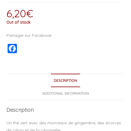
6,20
€
Out of stock
Partager sur Facebook
F
a
c
e
DESCRIPTION
b
o
ADDITIONAL INFORMATION
o
Description
k
Un thé vert avec des morceaux de gingembre, des écorces
de citron et de la citronnelle.