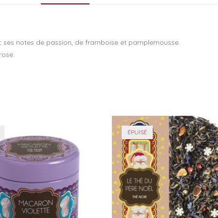
b
o
o
ec ses notes de passion, de framboise et pamplemousse.
k
rose.
ÉPUISÉ