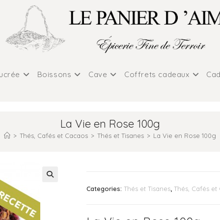
sucrée
Boissons
Cave
Coffrets cadeaux
Cad
La Vie en Rose 100g
>
Thés, Cafés et Cacaos
>
Thés et Tisanes
>
La Vie en Rose 100g
Categories:
Thés et Tisanes
,
Thés, Cafés et