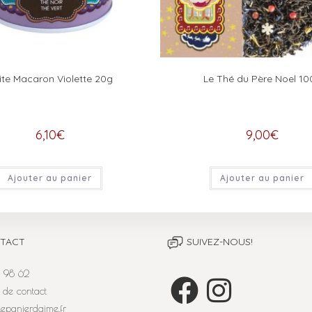
ite Macaron Violette 20g
Le Thé du Père Noel 10
6,10
€
9,00
€
Ajouter au panier
Ajouter au panier
TACT
SUIVEZ-NOUS!
 98 62
 de contact
lepanierdaime.fr