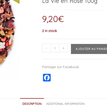
La Vie en Rose 100g
9,20
€
2 in stock
-
+
AJOUTER AU PANIE
Partager sur Facebook
F
a
c
e
DESCRIPTION
ADDITIONAL INFORMATION