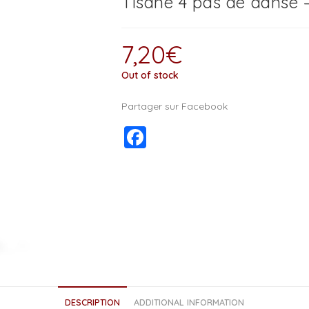
Tisane 4 pas de danse 
7,20
€
Out of stock
Partager sur Facebook
F
a
c
e
b
o
o
k
DESCRIPTION
ADDITIONAL INFORMATION