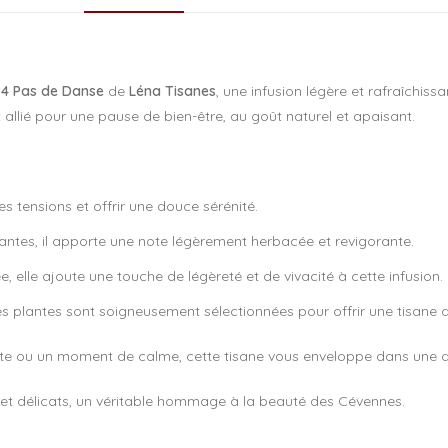
 4 Pas de Danse
de
Léna Tisanes
, une infusion légère et rafraîchis
it allié pour une pause de bien-être, au goût naturel et apaisant.
s tensions et offrir une douce sérénité.
lantes, il apporte une note légèrement herbacée et revigorante.
ée, elle ajoute une touche de légèreté et de vivacité à cette infusion.
es plantes sont soigneusement sélectionnées pour offrir une tisane a
te ou un moment de calme, cette tisane vous enveloppe dans une da
s et délicats, un véritable hommage à la beauté des Cévennes.