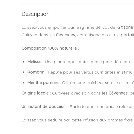
Description
Laissez-vous emporter par le rythme délicat de la
tisane
Cultivée dans les
Cévennes
, cette tisane bio est le parfa
Composition 100% naturelle
:
Mélisse
: Une plante apaisante, idéale pour détendre le
Romarin
: Réputé pour ses vertus purifiantes et stimu
Menthe pomme
: Offrant une fraîcheur subtile et fruit
Origine locale
: Cultivées avec soin dans les
Cévennes
, c
Un instant de douceur
– Parfaite pour une pause relaxan
Laissez-vous séduire par cette infusion aux arômes frai