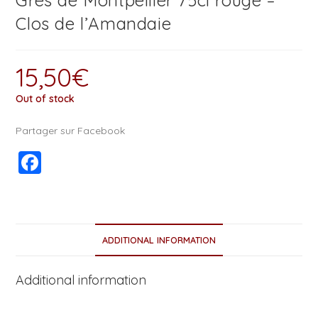
Grès de Montpellier 75cl rouge –
Clos de l’Amandaie
15,50
€
Out of stock
Partager sur Facebook
F
a
c
e
ADDITIONAL INFORMATION
b
o
Additional information
o