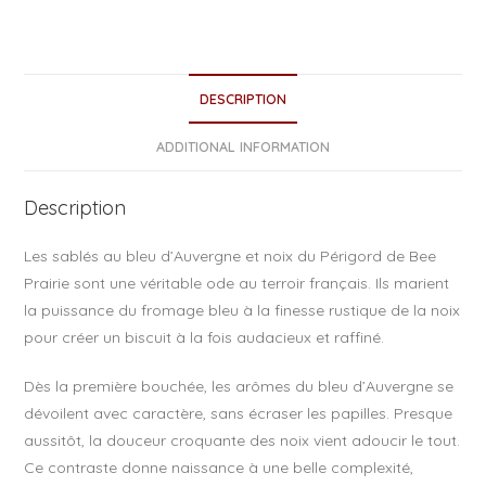
a
c
e
DESCRIPTION
b
o
ADDITIONAL INFORMATION
o
Description
k
Les sablés au bleu d’Auvergne et noix du Périgord de Bee
Prairie sont une véritable ode au terroir français. Ils marient
la puissance du fromage bleu à la finesse rustique de la noix
pour créer un biscuit à la fois audacieux et raffiné.
Dès la première bouchée, les arômes du bleu d’Auvergne se
dévoilent avec caractère, sans écraser les papilles. Presque
aussitôt, la douceur croquante des noix vient adoucir le tout.
Ce contraste donne naissance à une belle complexité,