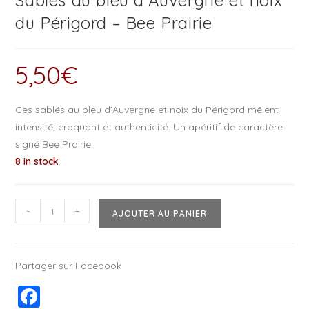
Sablés au bleu d’Auvergne et noix
du Périgord – Bee Prairie
5,50
€
Ces sablés au bleu d’Auvergne et noix du Périgord mêlent
intensité, croquant et authenticité. Un apéritif de caractère
signé Bee Prairie.
8 in stock
-
+
AJOUTER AU PANIER
Partager sur Facebook
F