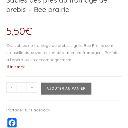
Sablés des prés au fromage de
brebis – Bee prairie
5,50
€
Ces sablés au fromage de brebis signés Bee Prairie sont
croustillants, savoureux et délicatement fromagers. Parfaits
à l’apéro ou en accompagnement.
11 in stock
-
+
AJOUTER AU PANIER
Partager sur Facebook
F