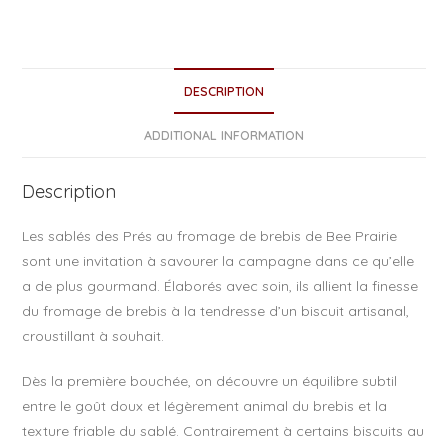
a
c
e
DESCRIPTION
b
o
ADDITIONAL INFORMATION
o
Description
k
Les sablés des Prés au fromage de brebis de Bee Prairie
sont une invitation à savourer la campagne dans ce qu’elle
a de plus gourmand. Élaborés avec soin, ils allient la finesse
du fromage de brebis à la tendresse d’un biscuit artisanal,
croustillant à souhait.
Dès la première bouchée, on découvre un équilibre subtil
entre le goût doux et légèrement animal du brebis et la
texture friable du sablé. Contrairement à certains biscuits au