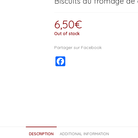
Biscuits au fromage de
6,50
€
Out of stock
Partager sur Facebook
F
a
c
e
b
o
o
k
DESCRIPTION
ADDITIONAL INFORMATION