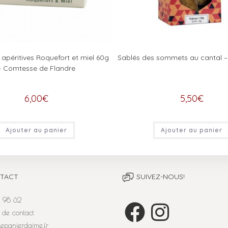
 apéritives Roquefort et miel 60g
Sablés des sommets au cantal – 
– Comtesse de Flandre
6,00
€
5,50
€
Ajouter au panier
Ajouter au panier
TACT
SUIVEZ-NOUS!
 98 62
 de contact
lepanierdaime.fr