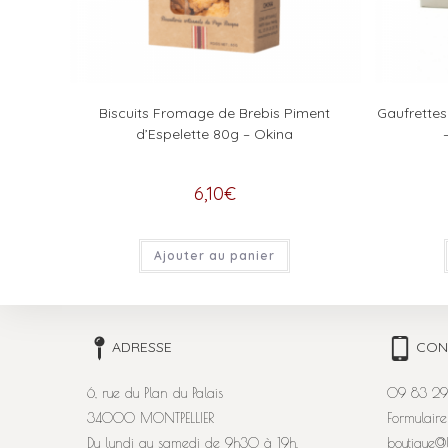
Biscuits Fromage de Brebis Piment
Gaufrettes
d’Espelette 80g – Okina
6,10
€
Ajouter au panier
ADRESSE
CON
6, rue du Plan du Palais
09 83 29
34000 MONTPELLIER
Formulaire
Du lundi au samedi de 9h30 à 19h.
boutique@