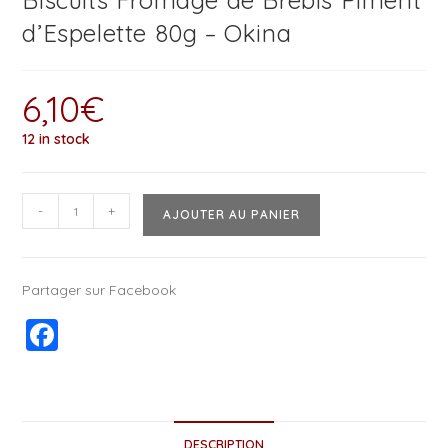
Biscuits Fromage de Brebis Piment
d’Espelette 80g – Okina
6,10
€
12 in stock
-
+
AJOUTER AU PANIER
Partager sur Facebook
F
a
c
e
DESCRIPTION