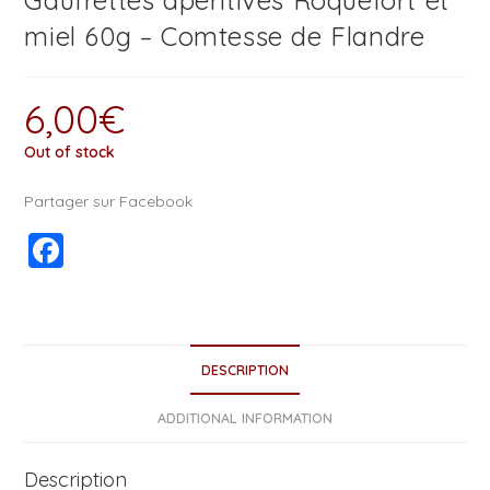
Gaufrettes apéritives Roquefort et
miel 60g – Comtesse de Flandre
6,00
€
Out of stock
Partager sur Facebook
F
a
c
e
DESCRIPTION
b
o
ADDITIONAL INFORMATION
o
Description