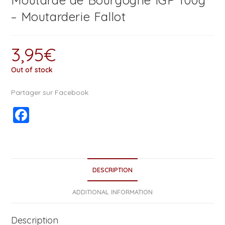
Moutarde de Bourgogne IGP 100g
– Moutarderie Fallot
3,95
€
Out of stock
Partager sur Facebook
F
a
c
e
DESCRIPTION
b
o
ADDITIONAL INFORMATION
o
Description