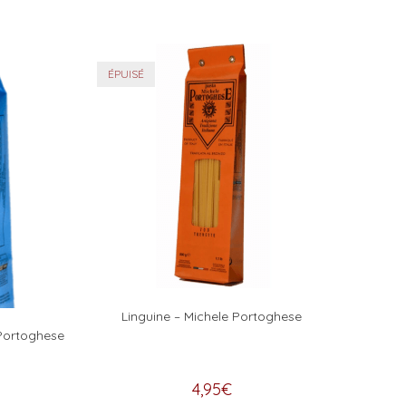
ÉPUISÉ
Linguine – Michele Portoghese
 Portoghese
4,95
€