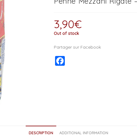
Penne Mezzani Rigate –
3,90
€
Out of stock
Partager sur Facebook
F
a
c
e
b
o
o
k
DESCRIPTION
ADDITIONAL INFORMATION