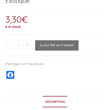
Exotique
3,30
€
6 in stock
-
+
AJOUTER AU PANIER
Partager sur Facebook
F
a
c
e
DESCRIPTION
b