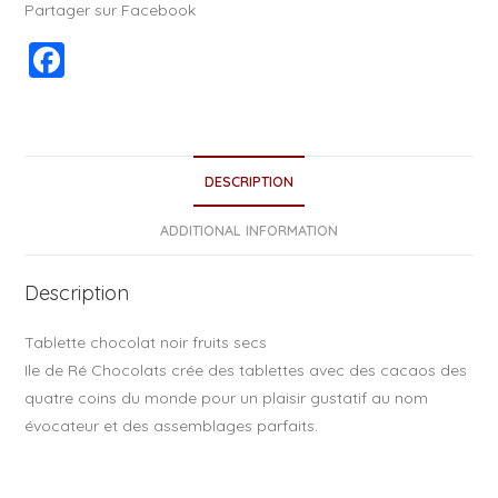
Partager sur Facebook
F
a
c
e
DESCRIPTION
b
o
ADDITIONAL INFORMATION
o
Description
k
Tablette chocolat noir fruits secs
Ile de Ré Chocolats crée des tablettes avec des cacaos des
quatre coins du monde pour un plaisir gustatif au nom
évocateur et des assemblages parfaits.