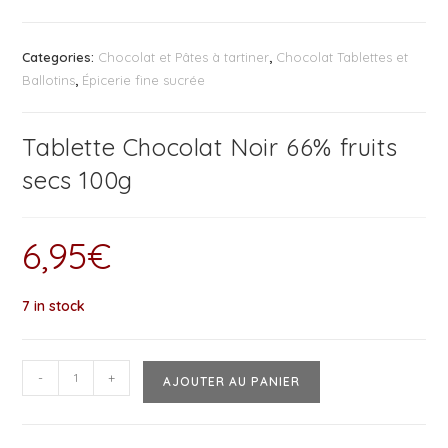
Categories:
Chocolat et Pâtes à tartiner
,
Chocolat Tablettes et
Ballotins
,
Épicerie fine sucrée
Tablette Chocolat Noir 66% fruits
secs 100g
6,95
€
7 in stock
-
+
AJOUTER AU PANIER