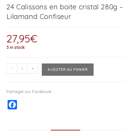
24 Calissons en boite cristal 280g –
Lilamand Confiseur
27,95
€
3 in stock
-
+
AJOUTER AU PANIER
Partager sur Facebook
F
a
c