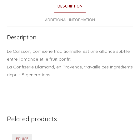
e
DESCRIPTION
b
o
ADDITIONAL INFORMATION
o
Description
k
Le Calisson, confiserie traditionnelle, est une alliance subtile
entre l’amande et le fruit confit.
La Confiserie Lilamand, en Provence, travaille ces ingrédients
depuis 5 générations.
Related products
ÉPUISÉ