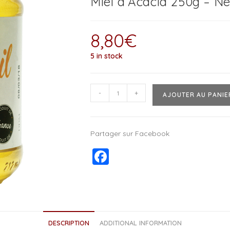
Miel d’Acacia 250g – Ne
8,80
€
5 in stock
-
+
AJOUTER AU PANIE
Partager sur Facebook
F
a
c
e
b
DESCRIPTION
ADDITIONAL INFORMATION